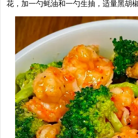
花，加一勺蚝油和一勺生抽，适量黑胡