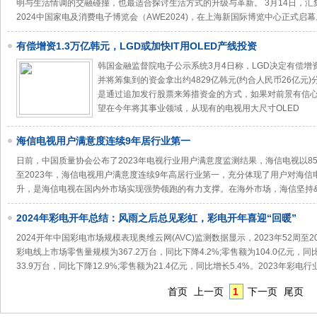
明与生活情调的交融碰撞，也最适合探讨生活方式的升级与革新。 3月14日，
2024中国家电及消费电子博览会（AWE2024)，在上海新国际博览中心正式启
有偿增资1.3万亿韩元，LGD或加快IT用OLED产线投资
韩国金融监督院电子公示系统3月4日称，LGD决定有偿增资1
并将筹集到的资金拿出约4829亿韩元(约合人民币26亿元
是通过追加发行股票来筹措资金的方式，如果对前景有信心
望在今年将其事业领域，从现有的电视用大尺寸OLED
海信电视用户满意度连续9年居行业第一
日前，中国质量协会公布了2023年电视行业用户满意度监测结果，海信电视以85
至2023年，海信电视用户满意度连续9年高居行业第一，充分体现了用户对海
升，是海信电视在国内外市场实现强势领跑的有力支撑。在海外市场，海信坚持&ld
2024年彩电开年总结：风雨之后总见彩虹，彩电开年喜迎“回暖”
2024开年中国彩电市场规模表现奥维云网(AVC)监测数据显示，2023年52周至2024年7周(
彩电线上市场零售量规模为367.2万台，同比下降4.2%;零售额为104.0亿元，
33.9万台，同比下降12.9%;零售额为21.4亿元，同比增长5.4%。2023年
首页
上一页
1
下一页
尾页