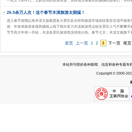
一统天下的年代，无数优秀的度假资源，安静地注视着熙熙攘攘的游客们，等待
26.5余万人次！这个春节木渎旅游太闹猛！
进入春节假期以来木渎文旅集团各大景区欢乐祥和旅游市场加快复苏呈现平稳有
游、年俗体验游各领风骚线上线下双向发力木渎旅游亮点纷呈景区人气不断攀升
节节高大年初一开始，木渎各景区旅游情况持续火热。春节七天，木渎文旅旗下
首页
上一页
1
2
3
下一页
尾页
本站所刊登的各种新闻﹑信息和各种专题专
Copyright © 2000-20