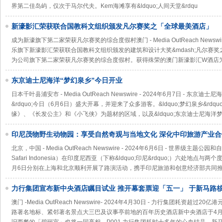
界第二佳岛屿，仅次于马尔代夫。Kem海滩享有&ldquo;人间天堂&rdqu
新濠影汇荣获联合国教科文组织颁发凡尔赛奖之「全球最美酒店」
成为新濠旗下第二家荣获凡尔赛奖的综合度假村澳门 - Media OutReach Newsw
乐旗下新濠影汇荣获联合国教科文组织颁发的建筑和设计大奖&mdash;凡尔赛
为公司旗下第二家荣获凡尔赛奖的综合度假村。获得殊荣的澳门新濠影汇W酒店为
东京迪士尼海洋“梦幻泉乡”今日开业
日本千叶县浦安市 - Media OutReach Newswire - 2024年6月7日 - 东京
&rdquo;今日（6月6日）盛大开幕，并迎来了众多游客。&ldquo;梦幻泉乡&rd
缘》、《长发公主》和《小飞侠》为题材的区域，以及&ldquo;东京迪士尼海洋
印尼茂物野生动物园：享受自然奇观与当地文化 深化中印旅游产业合
北京，中国 - Media OutReach Newswire - 2024年6月6日 - 世界级
Safari Indonesia）在印度尼西亚（下称&ldquo;印尼&rdquo;）六处地
月6日分别在上海和北京顺利开展了路演活动，携手印尼旅游和创意经济部共同
力行集团宣布新中央酒店瞩目试业 推开幕套票迎「五一」 于新马路
史的体验
澳门 -Media OutReach Newswire- 2024年4月30日 - 力行集团耗资
路著名地标、紧邻著名景点大三巴及议事亭前地的百年历史酒店新中央酒店于4月