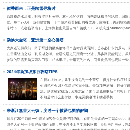
循香而来，正是踏雪寻梅时
疏影横斜水清浅，暗香浮动月黄昏。林和靖的这首，向来是咏梅诗的绝唱，细细
觉。每年2-3月，我都要赏梅，今年便来看看超山的香雪海，唐梅吧，再到塘栖
东站下，或者临平南下。上海到超山景区自驾车路线：1、沪杭高速&mdash;&md
勐焕大金塔，亚洲第一空心佛塔
大家还记得我前一阵子写过的勐焕银塔吗？当时我就写到，芒市必打卡的景点，
在雷崖让山之巅、孔雀湖之畔。金塔银塔之间距离十分近，几步路便能到达。虽
参观的话需要购买两次门票。相比银塔，金塔更为出名、商业化氛围也更浓一些
2024年新加坡旅行攻略TIPS
在新加坡旅游，几乎没有见到一个警察，但是社会秩序却
处罚也不会因为你是游客而免除。去新加坡旅游，最好了
尬。到达樟宜机场，发现忘记了带可以免费取新币的银行
不知道拿什么去付钱，事先买的电话卡插进手机
来浙江嘉善大云镇，度过一个被爱包围的假期
如果在20年前问一个普通游客什么是度假目的地，你听到最多的一定是&ldquo;海
滩是人们对一个美好假期的憧憬，在沙滩椅上享受海风吹拂，聆听潮起潮落，就