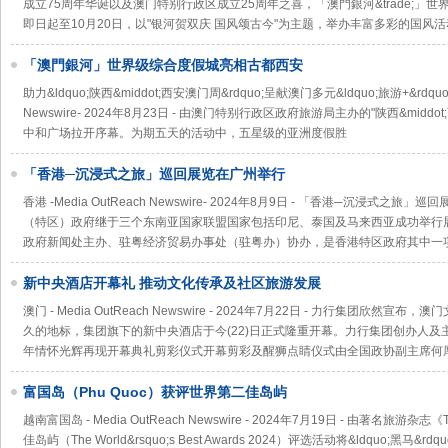
成立75周年华诞以及澳门特别行政区成立25周年之喜，「澳門銀河&trade;」
即日起至10月20日，以"银河贺双庆 国风颂古今"为主题，举办丰富多彩的国风
「澳門銀河」世界级综合度假城亮相古都西安
助力&ldquo;陕西&middot;西安澳门周&rdquo;呈献澳门多元&ldquo;旅游+&rdqu
Newswire- 2024年8月23日 - 由澳门特别行政区政府旅游局主办的"陕西&mi
中和广场拉开序幕。为期五天的活动中，五星级的亚洲度假胜
「香港─沉浸式之旅」巡回展览在广州举行
香港 -Media OutReach Newswire- 2024年8月9日 - 「香港─沉浸
（特区）政府继于三个东南亚国家联盟国家包括印尼、泰国及马来西亚成功举行
政府新闻处主办、驻粤经济贸易办事处（驻粤办）协办，是香港特区政府其中一
新中央酒店开幕礼 推动文化传承及社区旅游发展
澳门 - Media OutReach Newswire - 2024年7月22日 - 力行集团
久的地标，集团旗下的新中央酒店于今(22)日正式隆重开幕。力行集团创办人
年情怀光辉再现开幕典礼剪彩仪式开幕剪彩及醒狮点睛仪式由全国政协副主席何
富国岛（Phu Quoc）获评世界第二佳岛屿
越南富国岛 - Media OutReach Newswire - 2024年7月19日 - 由著名旅游杂志《
佳岛屿（The World&rsquo;s Best Awards 2024）评选活动将&ldquo;黑马&r