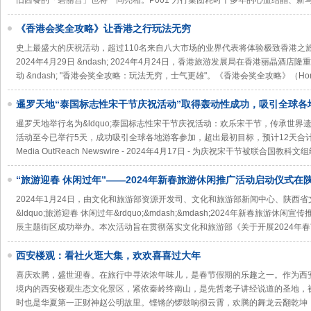
旧西餐的「碧丽宫」也将一同亮相。P001 力行集团耗时十多年的心血结晶、新
《香港会奖全攻略》让香港之行玩法无穷
史上最盛大的庆祝活动，超过110名来自八大市场的业界代表将体验极致香港之旅香港 -Medi
2024年4月29日 &ndash; 2024年4月24日，香港旅游发展局在香港丽晶
动 &ndash; "香港会奖全攻略：玩法无穷，士气更雄"。《香港会奖全攻略》（Hong
暹罗天地“泰国标志性宋干节庆祝活动”取得轰动性成功，吸引全球各
水和文化活动
暹罗天地举行名为&ldquo;泰国标志性宋干节庆祝活动：欢乐宋干节，传承世界遗产
活动至今已举行5天，成功吸引全球各地游客参加，超出最初目标，预计12天合计吸
Media OutReach Newswire - 2024年4月17日 - 为庆祝宋干节被联合国教
“旅游迎春 休闲过年”——2024年新春旅游休闲推广活动启动仪式在
2024年1月24日，由文化和旅游部资源开发司、文化和旅游部新闻中心、陕西
&ldquo;旅游迎春 休闲过年&rdquo;&mdash;&mdash;2024年新春旅
辰主题街区成功举办。本次活动旨在贯彻落实文化和旅游部《关于开展2024年
西安楼观：看社火逛大集，欢欢喜喜过大年
喜庆欢腾，盛世迎春。在旅行中寻浓浓年味儿，是春节假期的乐趣之一。作为西
境内的西安楼观生态文化景区，紧依秦岭终南山，是先哲老子讲经说道的圣地，被誉为&l
时也是华夏第一正财神赵公明故里。铿锵的锣鼓响彻云霄，欢腾的舞龙云翻乾坤