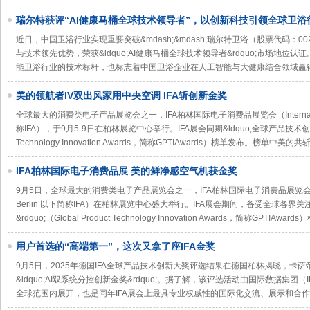
瑞尔特获评“AI健康马桶全球技术领导者”，以创新科技引领全球卫浴
近日，中国卫浴行业实现重要突破&mdash;&mdash;瑞尔特卫浴（股票代码：0
与技术领先优势，荣获&ldquo;AI健康马桶全球技术领导者&rdquo;市场地
能卫浴行业的技术标杆，也标志着中国卫浴企业在人工智能与大健康结合领域赢
美的领航者IV双出风家用中央空调 IFA斩创新金奖
全球最大的消费类电子产品展览会之一，IFA柏林国际电子消费品展览会（Internationale F
称IFA），于9月5-9日在柏林展览中心举行。IFA展会同期&ldquo;全球产品技术创新大奖&r
Technology Innovation Awards，简称GPTIAwards）榜单发布。榜单中美
IFA柏林国际电子消费品展 美的鲜净感空气机获金奖
9月5日，全球最大的消费类电子产品展览会之一，IFA柏林国际电子消费品展览会（Internati
Berlin 以下简称IFA）在柏林展览中心盛大举行。IFA展会期间，备受全球各界关
&rdquo;（Global Product Technology Innovation Awards，简称GPTIAw
用户首选的“高端第一”，这次又拿了座IFA金奖
9月5日，2025年德国IFA全球产品技术创新大奖评选结果在德国柏林揭晓，卡
&ldquo;AI双系统分控创新金奖&rdquo;。据了解，该评选活动由国际数据集团（
全球范围内展开，也是同年IFA展会上最具专业权威性的国际化交流、展示和合