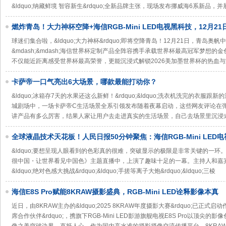
&ldquo;纳藏鲜境 智容新生&rdquo;全新品牌主张，现场发布挪威海6系新品，
燃炸青岛！大力神杯空降+海信RGB-Mini LED电视黑科技，12月2
欢！
球迷们集合啦，&ldquo;大力神杯&rdquo;即将空降青岛！12月21日，青岛
&mdash;&mdash;海信世界杯定制产品全阵容携手承载世界杯最高冠军梦想
不仅能近距离感受世界杯最高荣誉，更能沉浸式解锁2026美加墨世界杯的热血
卡萨帝一口气亮出6大场景，哪款最能打动你？
&ldquo;冰箱存7天的水果还这么新鲜！&rdquo;&ldquo;洗衣机洗完的衣服跟新的
城剧场中，一场卡萨帝C生活场景全系引领发布随着夜幕启动，这些网友评论在
讲产品有多么厉害，结果人家让用户去走进真实的生活场景，自己去场景里沉浸
全球液晶技术天花板！人民日报50分钟聚焦：海信RGB-Mini LED
&ldquo;要想呈现人眼看到的色彩真的很难，突破显示的极限是非常关键的一环。&
很中国・让世界看见中国色》主题直播中，上演了趣味十足的一幕。主持人和嘉宾围绕海
&ldquo;绝对色感大挑战&rdquo;&ldquo;手搓等离子大炮&rdquo;&ldquo;三棱
海信E8S Pro赋能8KRAW摄影盛典，RGB-Mini LED诠释影像本真
近日，由8KRAW主办的&ldquo;2025 8KRAW年度摄影大赛&rdquo;已正式启
席合作伙伴&rdquo;，携旗下RGB-Mini LED影游旗舰电视E8S Pro以顶