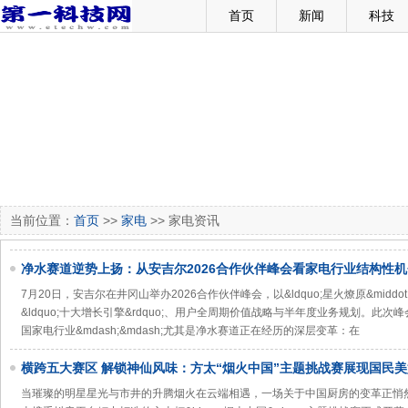
首页
新闻
科技
当前位置：
首页
>>
家电
>> 家电资讯
净水赛道逆势上扬：从安吉尔2026合作伙伴峰会看家电行业结构性
7月20日，安吉尔在井冈山举办2026合作伙伴峰会，以&ldquo;星火燎原&middo
&ldquo;十大增长引擎&rdquo;、用户全周期价值战略与半年度业务规划。此
国家电行业&mdash;&mdash;尤其是净水赛道正在经历的深层变革：在
横跨五大赛区 解锁神仙风味：方太“烟火中国”主题挑战赛展现国民
当璀璨的明星星光与市井的升腾烟火在云端相遇，一场关于中国厨房的变革正悄然