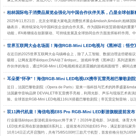
像之美突破边界、直抵人心。作为国内高水准的摄影摄像交流传播平台，8KRA
柏林国际电子消费品展览会强化与中国合作伙伴关系，凸显全球创新
2025年11月21日，北京全球最大家电及消费技术展会&mdash;&mdash;柏
确表示，将持续深化与中国科技企业的合作关系。作为国际科技贸易领域的重要平台
动能，IFA将继续在创新驱动、可持续发展及全球协同合作方面发挥标杆作用。
世界互联网大会名场面！海信RGB-Mini LED电视与《黑神话：悟
在近日的2025世界互联网大会乌镇峰会上，除了人工智能、数据治理这些硬核
吸睛，让网友直呼&ldquo;DNA动了&rdquo;。游戏科学携《黑神话》系列
作伙伴的海信，通过RGB-Mini LED电视精准还原震撼的游戏画面细节，瞬间
耳朵要“怀孕”！海信RGB-Mini LED电视UX携帝瓦雷亮相巴黎歌
灵魂
近日，法国巴黎歌剧院（Opera de Paris）迎来一场科技与艺术的跨界盛宴&mdash;
法国豪华音响品牌 DEVIALET帝瓦雷携手亮相，利用光影、声乐与现场艺术表
验。全球首款RGB-Mini LED电视116UX搭载巴黎歌剧院｜帝瓦雷定制音响，
双11跨代机皇！海信电视E8S Pro RGB-Mini LED影游旗舰提前发布
行业最强&ldquo;影游机皇&rdquo;终于来了！2026年是电影、3A游戏、体育大
LED技术应用在影游旗舰E8系列上，提前发布2026款E8S Pro，满足影游玩家升
10月14日正式开启预约，共有75/85/100吋三款尺寸机型，首发价格分别为16599