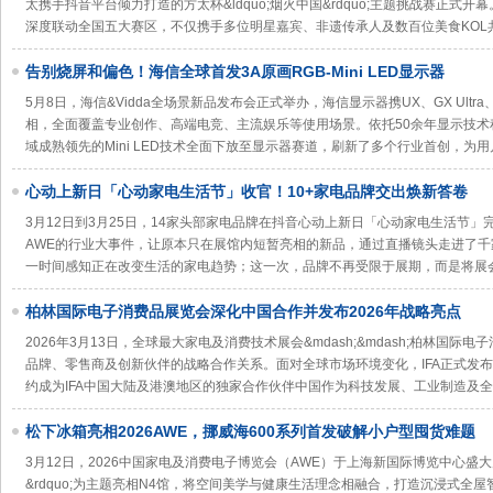
太携手抖音平台倾力打造的方太杯&ldquo;烟火中国&rdquo;主题挑战赛正式开幕。方
深度联动全国五大赛区，不仅携手多位明星嘉宾、非遗传承人及数百位美食KOL
告别烧屏和偏色！海信全球首发3A原画RGB-Mini LED显示器
5月8日，海信&Vidda全场景新品发布会正式举办，海信显示器携UX、GX Ultra、G
相，全面覆盖专业创作、高端电竞、主流娱乐等使用场景。依托50余年显示技
域成熟领先的Mini LED技术全面下放至显示器赛道，刷新了多个行业首创，为用
心动上新日「心动家电生活节」收官！10+家电品牌交出焕新答卷
3月12日到3月25日，14家头部家电品牌在抖音心动上新日「心动家电生活节
AWE的行业大事件，让原本只在展馆内短暂亮相的新品，通过直播镜头走进了
一时间感知正在改变生活的家电趋势；这一次，品牌不再受限于展期，而是将展
柏林国际电子消费品展览会深化中国合作并发布2026年战略亮点
2026年3月13日，全球最大家电及消费技术展会&mdash;&mdash;柏林国际
品牌、零售商及创新伙伴的战略合作关系。面对全球市场环境变化，IFA正式发布
约成为IFA中国大陆及港澳地区的独家合作伙伴中国作为科技发展、工业制造及
松下冰箱亮相2026AWE，挪威海600系列首发破解小户型囤货难题
3月12日，2026中国家电及消费电子博览会（AWE）于上海新国际博览中心盛大启
&rdquo;为主题亮相N4馆，将空间美学与健康生活理念相融合，打造沉浸式全