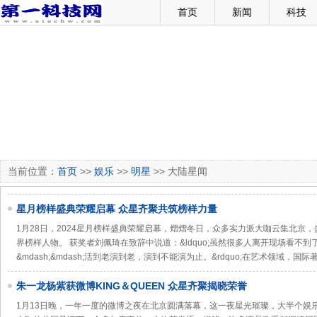
首页
新闻
科技
当前位置：
首页
>>
娱乐
>>
明星
>> 大陆星闻
星月榜样盛典荣耀启幕 众星齐聚共筑榜样力量
1月28日，2024星月榜样盛典荣耀启幕，熠熠冬日，众多实力派大咖云集北京
界榜样人物。 获奖者刘佩琦在致辞中说道：&ldquo;虽然很多人离开现场看不
&mdash;&mdash;活到老演到老，演到不能演为止。&rdquo;在艺术领域，国
朱一龙杨紫获微博KING＆QUEEN 众星齐聚揭晓荣誉
1月13日晚，一年一度的微博之夜在北京圆满落幕，这一夜星光璀璨，大半个娱