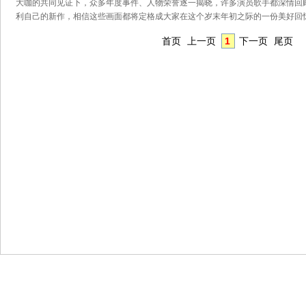
大咖的共同见证下，众多年度事件、人物荣誉逐一揭晓，许多演员歌手都深情回
利自己的新作，相信这些画面都将定格成大家在这个岁末年初之际的一份美好回忆
首页
上一页
1
下一页
尾页