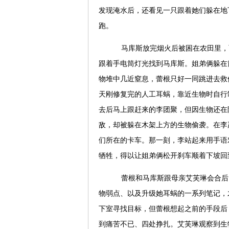
发现淹水后，还看见一只跟着她们躲在地
跑。
马库斯放完烟火后被困在农田里，
跟着手电筒灯光找到马库斯。姐弟俩躲在
物堆中几近窒息，蕾根只好一同跳进去救
天刚修复完的人工耳蜗，靠近生物时自行
去后马上跟赶来的李团聚，但因生物还在
敌，却被躲在木架上方的生物偷袭。在李
们所在的卡车。那一刻，李站起来用手语
牺牲，得以让姐弟俩松开刹车顺着下坡回
蕾根和马库斯跟母亲艾芙琳会合后
物弱点、以及升级她耳蜗的一系列笔记，
下室寻找目标，但蕾根想起之前的手段后
到痛苦不已、四处挣扎。艾芙琳观察到生