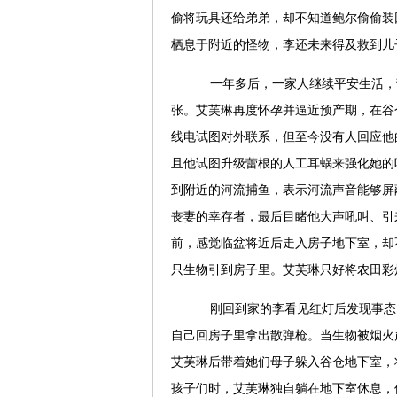
偷将玩具还给弟弟，却不知道鲍尔偷偷装
栖息于附近的怪物，李还未来得及救到儿
一年多后，一家人继续平安生活，
张。艾芙琳再度怀孕并逼近预产期，在谷
线电试图对外联系，但至今没有人回应他
且他试图升级蕾根的人工耳蜗来强化她的
到附近的河流捕鱼，表示河流声音能够屏
丧妻的幸存者，最后目睹他大声吼叫、引
前，感觉临盆将近后走入房子地下室，却
只生物引到房子里。艾芙琳只好将农田彩
刚回到家的李看见红灯后发现事态
自己回房子里拿出散弹枪。当生物被烟火
艾芙琳后带着她们母子躲入谷仓地下室，
孩子们时，艾芙琳独自躺在地下室休息，