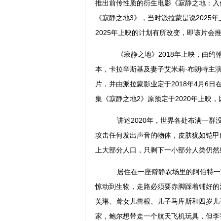
推出前传性质的衍生电影《寂静之地：入
《寂静之地3》，当时派拉蒙是说2025
2025年上映的计划有所改变，即该片会
《寂静之地》2018年上映，由约翰
本，卡拉辛斯基及妻子艾米莉·布朗特主演
片，并由派拉蒙影业定于2018年4月6
集《寂静之地2》原预定于2020年上映，
讲述2020年，世界各处布满一群
攻击任何发出声音的物体，皮肤犹如铠甲
上大部分人口，只剩下一小部分人类仍然
居住在一座僻静农场里的阿伯特一
惊动到生物，走路必须要赤脚踩着铺好的
芙琳、聋女儿蕾根、儿子马库斯和四岁儿
家，鲍尔想带走一个航天飞机玩具，但李