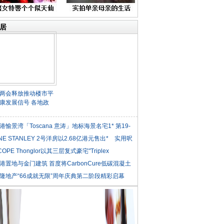
居
两会释放推动楼市平
康发展信号 各地政
港愉景湾「Toscana 意涛」地标海景名宅1* 第19-
NE STANLEY 2号洋房以2.68亿港元售出* 实用呎
COPE Thonglor以其三层复式豪宅"Triplex
iden
港置地与金门建筑 首度将CarbonCure低碳混凝土
隆地产“66成就无限”周年庆典第二阶段精彩启幕