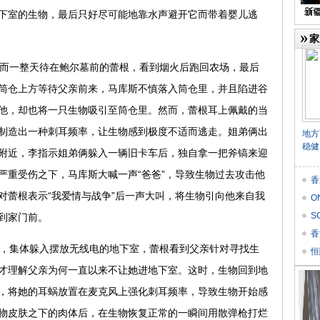
下室的生物，最后只好尽可能地靠水声避开它而带着婴儿逃
家
而一整天待在鲍尔墓前的蕾根，看到烟火后跑回农场，最后
筒仓上方等待父亲前来，马库斯不慎落入筒仓里，并且陷进谷
他，却也将一只生物吸引至筒仓里。然而，蕾根耳上佩戴的当
制造出一种刺耳频率，让生物感到极度不适而逃走。姐弟俩出
地方
稳健
附近，李指示姐弟俩躲入一辆旧卡车后，独自拿一把斧镐来迎
严重受伤之下，马库斯大喊一声“爸爸”，导致生物过去攻击他
香
对蕾根表示“我爱情与战争”后一声大叫，将生物引向他来自我
O
价
S
到家门前。
Res
香
，集体躲入摆放无线电的地下室，蕾根看到父亲针对寻找生
恒
才理解父亲为何一直以来不让她进地下室。这时，生物回到地
，将她的耳蜗放置在麦克风上强化刺耳频率，导致生物开始感
物皮肤之下的肉体后，在生物恢复正常的一瞬间用散弹枪打烂