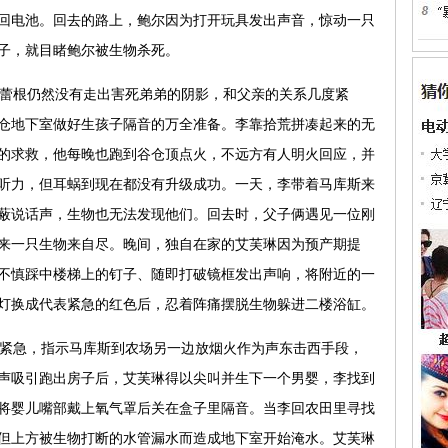
回电池。回去的路上，鲍尔因为打开玩具发出声音，惊动一只
子，就目睹鲍尔被生物杀死。
蕾根仍然没有走出害死弟弟的阴影，和父亲的关系几度紧
仓地下室做好生孩子隔音的万全准备。李靠拾荒拼凑起来的无
的求救，他每晚也跑到谷仓顶点火，不远方有人明火回应，并
听力，但耳蜗到现在都没有升级成功。一天，李带着马库斯来
蔽说话声，生物也无法发现他们。回去时，父子俩遇见一位刚
来一只生物来自尽。晚间，独自在家的艾芙琳因为预产期提
不慎踩中楼梯上的钉子、随即打破镜框发出声响，将附近的一
灯换成代表紧急的红色后，忍着阵痛摆脱生物躲进二楼浴缸。
紧急，指示马库斯到农场另一边放烟火作为声东击西手段，
声吸引跑出房子后，艾芙琳得以尖叫并生下一个男婴，李找到
将婴儿嘴部戴上氧气罩后关在盒子里隔音。当李回农田里寻找
但上方被生物打断的水管漏水而造成地下室开始淹水。艾芙琳