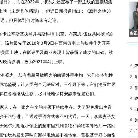
侵日》，而在2022年，该系列还宣布了一部主线的直接续集
年上映（未定具体档期）。但近日新报道指出：《寂静之地3》
推迟，但具体到何时尚未有定论。
·卡拉辛斯基执导并与斯科特·贝克、布莱恩·伍兹共同撰写剧
。该片最先于2018年3月9日在西南偏南上首映并作为开幕
日在美国上映，在影评界及商业表现上皆获得了成功的口碑。续
因疫情影响，改为2021年4月上映。
没有视力，却有着超灵敏听力的凶猛外星生物，它们会本能性
般地坚硬，让人类完全无法应对。三个月下来，它们消灭世界
躲在各地继续生存，尽可能地保持安静来躲避它们。
家人，在一家之主李的带领下持续生存。为了避免发出声音
沙子路行进，且透过手语方式来互相沟通。一天，李跟妻子艾
子鲍尔到附近小镇上的超市里找到食物和药物等补给后一路回
害怕玩具发出声响而卸掉电池且不准他拿。蕾根基于好心而偷