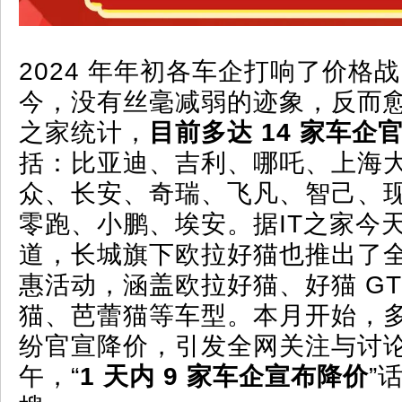
2024 年年初各车企打响了价格
今，没有丝毫减弱的迹象，反而愈
之家统计，
目前多达 14 家车企
括：比亚迪、吉利、哪吒、上海
众、长安、奇瑞、飞凡、智己、
零跑、小鹏、埃安。据IT之家今
道，长城旗下欧拉好猫也推出了
惠活动，涵盖欧拉好猫、好猫 GT
猫、芭蕾猫等车型。本月开始，
纷官宣降价，引发全网关注与讨
午，“
1 天内 9 家车企宣布降价
”